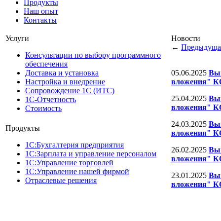
Продукты
Наш опыт
Контакты
Услуги
Новости
←
Предыдуща
Консультации по выбору программного
обеспечения
Доставка и установка
05.06.2025
Вып
Настройка и внедрение
вложения" К
Сопровождение 1С (ИТС)
25.04.2025
Вып
1С-Отчетность
вложения" К
Стоимость
24.03.2025
Вып
Продукты
вложения" К
1С:Бухгалтерия предприятия
26.02.2025
Вып
1С:Зарплата и управление персоналом
вложения" К
1С:Управление торговлей
1С:Управление нашей фирмой
23.01.2025
Вып
Отраслевые решения
вложения" К