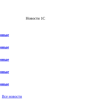
Новости 1С
совые
совые
совые
совые
совые
Все новости